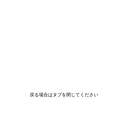
監事専用｜一般社団法人 日本看
戻る場合はタブを閉じてください