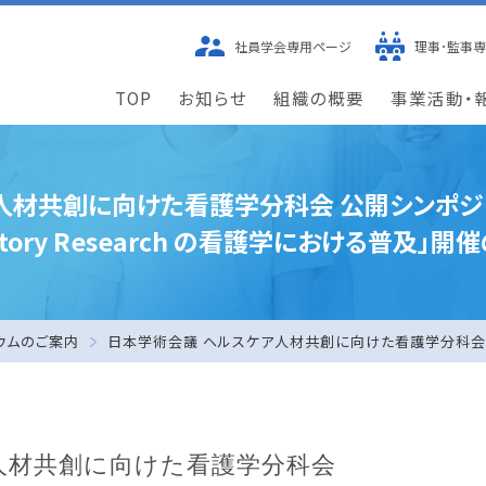
社員学会専用
ページ
理事･監事
TOP
お知らせ
組織の概要
事業活動・
材共創に向けた看護学分科会 公開シンポジウム「C
ipatory Research の看護学における普及」
ウムのご案内
日本学術会議 ヘルスケア人材共創に向けた看護学分科会 公開シンポ
人材共創に向けた看護学分科会